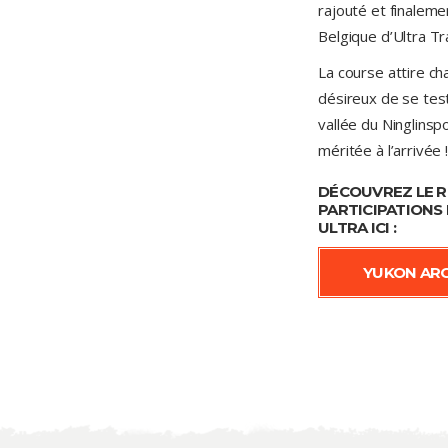
rajouté et finaleme
Belgique d’Ultra Tr
La course attire ch
désireux de se test
vallée du Ninglinsp
méritée à l’arrivée 
DÉCOUVREZ LE 
PARTICIPATIONS 
ULTRA
ICI :
YUKON ARC