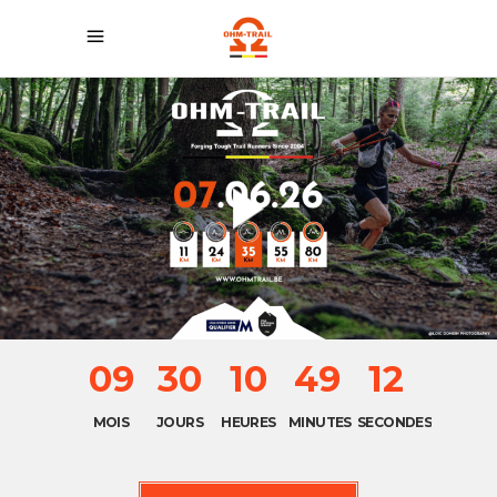
09
30
10
49
11
MOIS
JOURS
HEURES
MINUTES
SECONDES