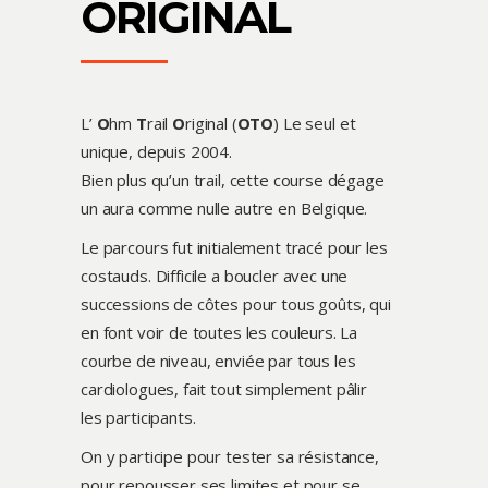
ORIGINAL
L’
O
hm
T
rail
O
riginal (
OTO
) Le seul et
unique, depuis 2004.
Bien plus qu’un trail, cette course dégage
un aura comme nulle autre en Belgique.
Le parcours fut initialement tracé pour les
costauds. Difficile a boucler avec une
successions de côtes pour tous goûts, qui
en font voir de toutes les couleurs. La
courbe de niveau, enviée par tous les
cardiologues, fait tout simplement pâlir
les participants.
On y participe pour tester sa résistance,
pour repousser ses limites et pour se