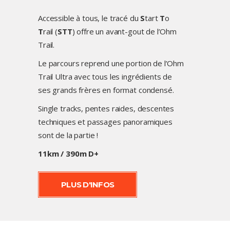
Accessible à tous, le tracé du
S
tart
T
o
T
rail (
STT
) offre un avant-gout de l’Ohm
Trail.
Le parcours reprend une portion de l’Ohm
Trail Ultra avec tous les ingrédients de
ses grands frères en format condensé.
Single tracks, pentes raides, descentes
techniques et passages panoramiques
sont de la partie !
11km / 390m D+
PLUS D'INFOS